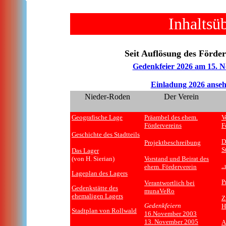
Inhaltsü
Seit Auflösung des Förde
Gedenkfeier 2026 am 15. 
Einladung 2026 anseh
Nieder-Roden
Der Verein
Geografische Lage
Präambel des ehem.
V
Fördervereins
F
Geschichte des Stadtteils
D
Projektbeschreibung
S
Das Lager
(von H. Sierian)
Vorstand und Beirat des
.
ehem. Förderverein
Lageplan des Lagers
P
Verantwortlich bei
Gedenkstätte des
munaVeRo
ehemaligen Lagers
Z
Gedenkfeiern
H
Stadtplan von Rollwald
16.November 2003
13. November 2005
A